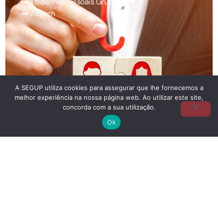
Acidentes Pessoais Grupo
Viagem
A SEGUP utiliza cookies para assegurar que lhe fornecemos a
melhor experiência na nossa página web. Ao utilizar este site,
concorda com a sua utilização.
Ok
PROTEÇÃO FINANCEIRA
Crédito
Caução