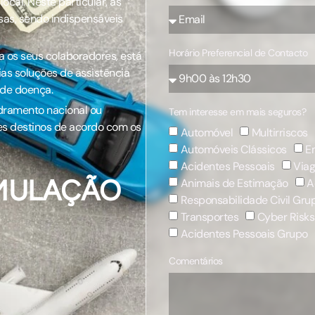
cal. Neste particular, as
sas, sendo indispensáveis
Horário Preferencial de Contacto
 os seus colaboradores, está
ias soluções de assistência
 de doença.
dramento nacional ou
Tem interesse em mais seguros?
tes destinos de acordo com os
Automóvel
Multirriscos
Automóveis Clássicos
E
Acidentes Pessoais
Via
IMULAÇÃO
Animais de Estimação
A
Responsabilidade Civil Gru
Transportes
Cyber Risks
Acidentes Pessoais Grupo
Comentários