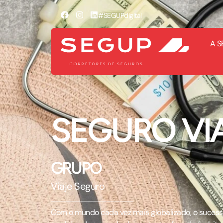
#SEGUPdigital
A S
SEGURO VI
GRUPO
Viaje Seguro
Com o mundo cada vez mais globalizado, o suces