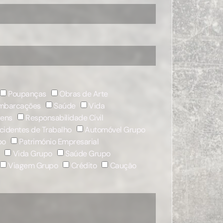
Poupanças
Obras de Arte
mbarcações
Saúde
Vida
gens
Responsabilidade Civil
cidentes de Trabalho
Automóvel Grupo
po
Património Empresarial
Vida Grupo
Saúde Grupo
Viagem Grupo
Crédito
Caução