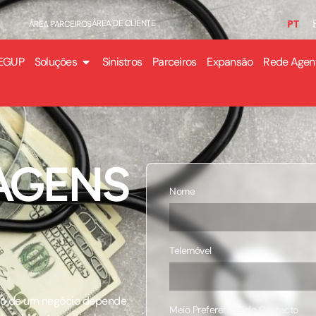
PT
ÁREA DE CLIENTE
ÁREA PARCEIROS
EGUP
Soluções
Sinistros
Parceiros
Expansão
Rede Agen
AGENS
Nome
Telemóvel
so de um negócio depende
Meio Preferencial de Contacto