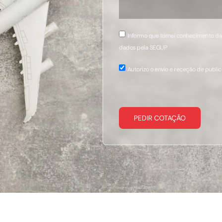
Informo que tomei conhecimento d
dados pela SEGUP
Autorizo o envio e receção de publi
PEDIR COTAÇÃO