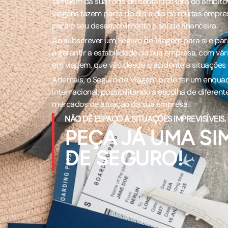
também da sua rede de contactos fora do âmbito lo
viagens fazem parte do dia a dia de muitas empre
para o seu desenvolvimento e saúde financeira.
Ao subscrever um Seguro de Viagem para si e para
a garantir a estabilidade da sua empresa, com vár
em viagem, que vão desde o acidente a situações
Ademais, o Seguro de Viagem pode ter um enqua
internacional, possibilitando a escolha de diferen
mercados de atuação da sua empresa.
NÃO DÊ ESPAÇO A SITUAÇÕES IMPREVISÍVEIS.
PEÇA JÁ UMA S
DE SEGURO!