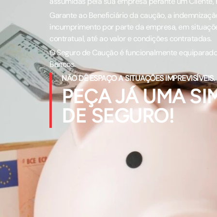
assumidas pela sua empresa perante um Cliente, 
Garante ao Beneficiário da caução, a indemnizaçã
incumprimento por parte da empresa, em situaçõe
contratual, até ao valor e condições contratadas.
O Seguro de Caução é funcionalmente equiparado 
Bancos.
NÃO DÊ ESPAÇO A SITUAÇÕES IMPREVISÍVEIS.
PEÇA JÁ UMA S
DE SEGURO!