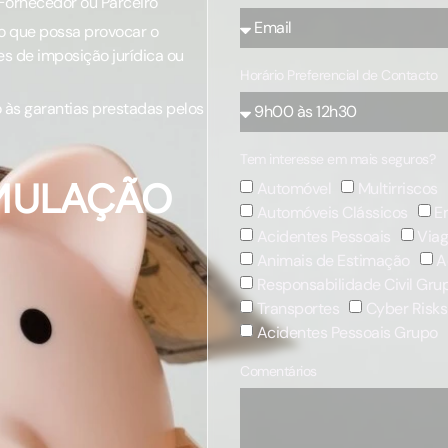
Fornecedor ou Parceiro
o que possa provocar o
s de imposição jurídica ou
Horário Preferencial de Contacto
às garantias prestadas pelos
Tem interesse em mais seguros?
IMULAÇÃO
Automóvel
Multirriscos
Automóveis Clássicos
E
Acidentes Pessoais
Via
Animais de Estimação
A
Responsabilidade Civil Gru
Transportes
Cyber Risks
Acidentes Pessoais Grupo
Comentários