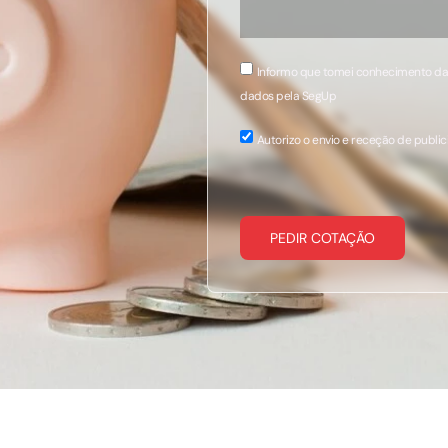
Informo que tomei conhecimento d
dados pela SegUp
Autorizo o envio e receção de publi
PEDIR COTAÇÃO