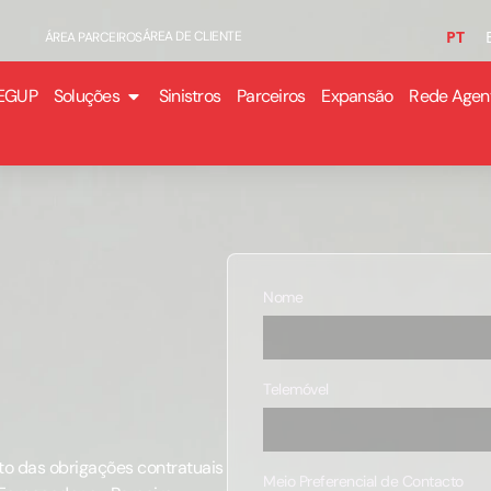
PT
ÁREA DE CLIENTE
ÁREA PARCEIROS
EGUP
Soluções
Sinistros
Parceiros
Expansão
Rede Agen
Nome
Telemóvel
o das obrigações contratuais
Meio Preferencial de Contacto