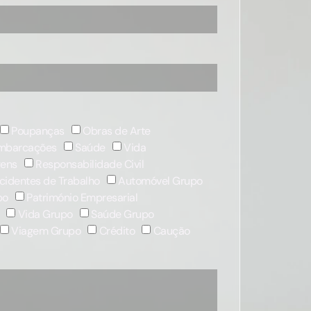
Poupanças
Obras de Arte
mbarcações
Saúde
Vida
gens
Responsabilidade Civil
cidentes de Trabalho
Automóvel Grupo
po
Património Empresarial
Vida Grupo
Saúde Grupo
Viagem Grupo
Crédito
Caução